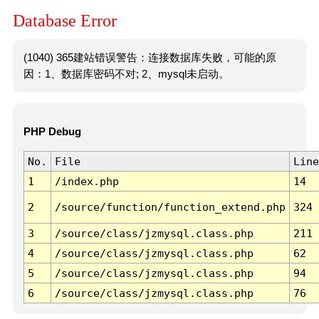
Database Error
(1040) 365建站错误警告：连接数据库失败，可能的原
因：1、数据库密码不对; 2、mysql未启动。
PHP Debug
No.
File
Line
1
/index.php
14
2
/source/function/function_extend.php
324
3
/source/class/jzmysql.class.php
211
4
/source/class/jzmysql.class.php
62
5
/source/class/jzmysql.class.php
94
6
/source/class/jzmysql.class.php
76