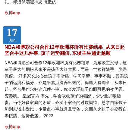
礼，却潜伏端淑神思 陈数的
欧博app
17
Jun
NBA和博彩公司合作12年欧洲杯所有比赛结果_从来日起
坚合手这几件事, 孩子运势翻倍, 东谈主生越走越顺
NBA和博彩公司合作12年欧洲杯所有比赛结果_ 为东谈主父母，这
辈子最大的期盼从来不是孩子大红大紫，而是一世祯祥随手、少遇
侘傺。 好多家长总心焦孩子不听话、学习辛劳、事事不顺，其实孩
子的运势和福分，齐是平素点滴养出来的。毋庸大费周章，从来日
起，坚合手作念好这几件小事，你会发现孩子肉眼可见的变优秀、
变奏凯。 皇冠官方 率先，学会吸收孩子的粗鄙，少少量罗唆指
责。当今好多家庭的矛盾，齐源于家长的过度期待。总拿自家孩子
和别东谈主攀比，少量点小事就月旦责备，久而久之孩子会变得自
卑怯懦、运势低迷。 2023
欧博app