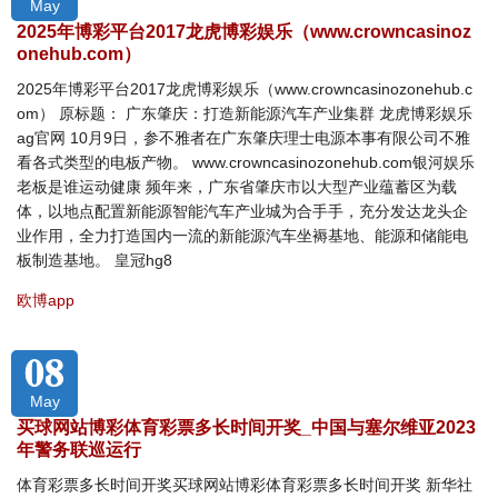
May
2025年博彩平台2017龙虎博彩娱乐（www.crowncasinoz
onehub.com）
2025年博彩平台2017龙虎博彩娱乐（www.crowncasinozonehub.c
om） 原标题： 广东肇庆：打造新能源汽车产业集群 龙虎博彩娱乐
ag官网 10月9日，参不雅者在广东肇庆理士电源本事有限公司不雅
看各式类型的电板产物。 www.crowncasinozonehub.com银河娱乐
老板是谁运动健康 频年来，广东省肇庆市以大型产业蕴蓄区为载
体，以地点配置新能源智能汽车产业城为合手手，充分发达龙头企
业作用，全力打造国内一流的新能源汽车坐褥基地、能源和储能电
板制造基地。 皇冠hg8
欧博app
08
May
买球网站博彩体育彩票多长时间开奖_中国与塞尔维亚2023
年警务联巡运行
体育彩票多长时间开奖买球网站博彩体育彩票多长时间开奖 新华社