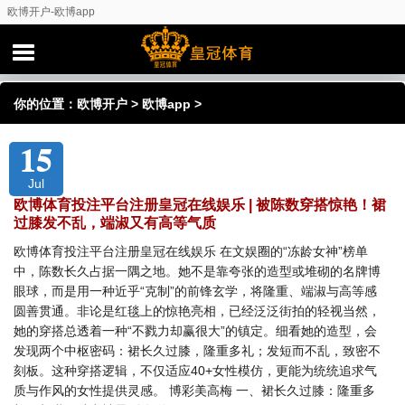
欧博开户-欧博app
你的位置：
欧博开户
>
欧博app
>
15
Jul
欧博体育投注平台注册皇冠在线娱乐 | 被陈数穿搭惊艳！裙
过膝发不乱，端淑又有高等气质
欧博体育投注平台注册皇冠在线娱乐 在文娱圈的“冻龄女神”榜单
中，陈数长久占据一隅之地。她不是靠夸张的造型或堆砌的名牌博
眼球，而是用一种近乎“克制”的前锋玄学，将隆重、端淑与高等感
圆善贯通。非论是红毯上的惊艳亮相，已经泛泛街拍的轻视当然，
她的穿搭总透着一种“不戮力却赢很大”的镇定。细看她的造型，会
发现两个中枢密码：裙长久过膝，隆重多礼；发短而不乱，致密不
刻板。这种穿搭逻辑，不仅适应40+女性模仿，更能为统统追求气
质与作风的女性提供灵感。 博彩美高梅 一、裙长久过膝：隆重多