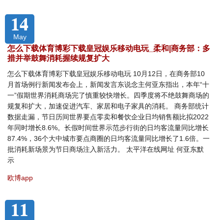
14
May
怎么下载体育博彩下载皇冠娱乐移动电玩_柔和|商务部：多
措并举鼓舞消耗握续规复扩大
怎么下载体育博彩下载皇冠娱乐移动电玩 10月12日，在商务部10
月首场例行新闻发布会上，新闻发言东说念主何亚东指出，本年“十
一”假期世界消耗商场完了慎重较快增长。四季度将不绝鼓舞商场的
规复和扩大，加速促进汽车、家居和电子家具的消耗。 商务部统计
数据走漏，节日历间世界要点零卖和餐饮企业日均销售额比拟2022
年同时增长8.6%。长假时间世界示范步行街的日均客流量同比增长
87.4%，36个大中城市要点商圈的日均客流量同比增长了1.6倍。一
批消耗新场景为节日商场注入新活力。 太平洋在线网址 何亚东默
示
欧博app
11