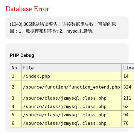
Database Error
(1040) 365建站错误警告：连接数据库失败，可能的原
因：1、数据库密码不对; 2、mysql未启动。
PHP Debug
No.
File
Line
1
/index.php
14
2
/source/function/function_extend.php
324
3
/source/class/jzmysql.class.php
211
4
/source/class/jzmysql.class.php
62
5
/source/class/jzmysql.class.php
94
6
/source/class/jzmysql.class.php
76