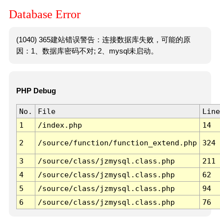
Database Error
(1040) 365建站错误警告：连接数据库失败，可能的原
因：1、数据库密码不对; 2、mysql未启动。
PHP Debug
No.
File
Line
1
/index.php
14
2
/source/function/function_extend.php
324
3
/source/class/jzmysql.class.php
211
4
/source/class/jzmysql.class.php
62
5
/source/class/jzmysql.class.php
94
6
/source/class/jzmysql.class.php
76