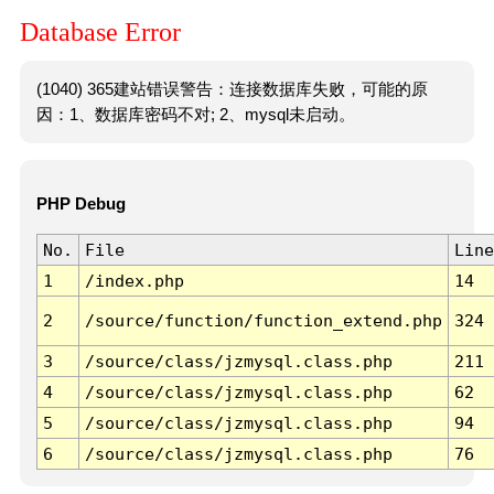
Database Error
(1040) 365建站错误警告：连接数据库失败，可能的原
因：1、数据库密码不对; 2、mysql未启动。
PHP Debug
No.
File
Line
1
/index.php
14
2
/source/function/function_extend.php
324
3
/source/class/jzmysql.class.php
211
4
/source/class/jzmysql.class.php
62
5
/source/class/jzmysql.class.php
94
6
/source/class/jzmysql.class.php
76