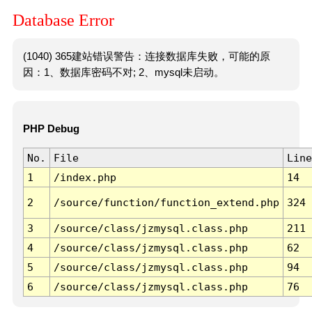
Database Error
(1040) 365建站错误警告：连接数据库失败，可能的原
因：1、数据库密码不对; 2、mysql未启动。
PHP Debug
No.
File
Line
1
/index.php
14
2
/source/function/function_extend.php
324
3
/source/class/jzmysql.class.php
211
4
/source/class/jzmysql.class.php
62
5
/source/class/jzmysql.class.php
94
6
/source/class/jzmysql.class.php
76