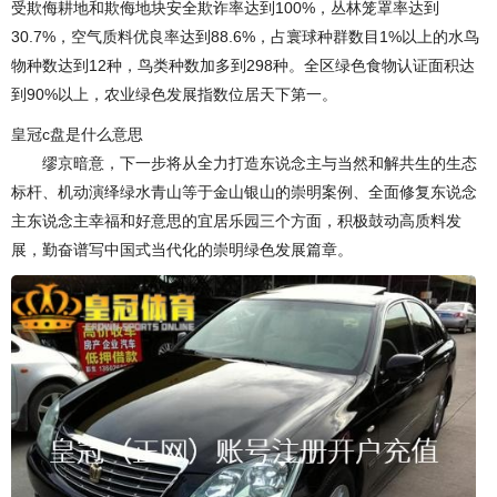
受欺侮耕地和欺侮地块安全欺诈率达到100%，丛林笼罩率达到
30.7%，空气质料优良率达到88.6%，占寰球种群数目1%以上的水鸟
物种数达到12种，鸟类种数加多到298种。全区绿色食物认证面积达
到90%以上，农业绿色发展指数位居天下第一。
皇冠c盘是什么意思
缪京暗意，下一步将从全力打造东说念主与当然和解共生的生态
标杆、机动演绎绿水青山等于金山银山的崇明案例、全面修复东说念
主东说念主幸福和好意思的宜居乐园三个方面，积极鼓动高质料发
展，勤奋谱写中国式当代化的崇明绿色发展篇章。