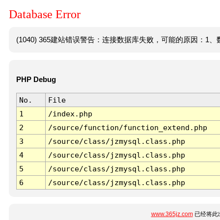
Database Error
(1040) 365建站错误警告：连接数据库失败，可能的原因：1、数
PHP Debug
No.
File
1
/index.php
2
/source/function/function_extend.php
3
/source/class/jzmysql.class.php
4
/source/class/jzmysql.class.php
5
/source/class/jzmysql.class.php
6
/source/class/jzmysql.class.php
www.365jz.com
已经将此